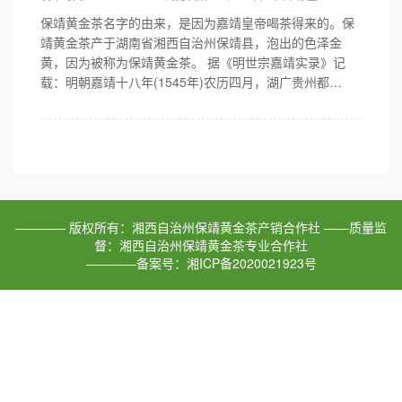
保靖黄金茶名字的由来，是因为嘉靖皇帝喝茶得来的。保
靖黄金茶产于湖南省湘西自治州保靖县，泡出的色泽金
黄，因为被称为保靖黄金茶。 据《明世宗嘉靖实录》记
载：明朝嘉靖十八年(1545年)农历四月，湖广贵州都…
———— 版权所有：湘西自治州保靖黄金茶产销合作社 ——质量监
督：湘西自治州保靖黄金茶专业合作社
————备案号：湘ICP备2020021923号